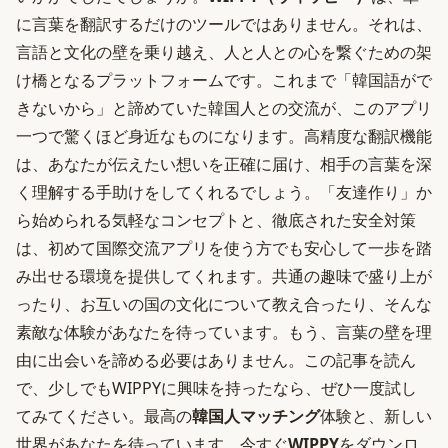
に言葉を翻訳するだけのツールではありません。それは、
言語と文化の壁を乗り越え、人と人との心を繋ぐための架
け橋となるプラットフォームです。これまで「韓国語がで
きないから」と諦めていた韓国人との交流が、このアプリ
一つで驚くほど身近なものになります。高精度な翻訳機能
は、あなたが伝えたい想いを正確に届け、相手の言葉を深
く理解する手助けをしてくれるでしょう。「友達作り」か
ら始められる気軽なコンセプトと、徹底された安全対策
は、初めて国際交流アプリを使う方でも安心して一歩を踏
み出せる環境を提供してくれます。共通の趣味で盛り上が
ったり、お互いの国の文化について教え合ったり、そんな
素敵な体験があなたを待っています。もう、言葉の壁を理
由に出会いを諦める必要はありません。この記事を読ん
で、少しでもWIPPYに興味を持ったなら、ぜひ一度試し
てみてください。最高の
韓国人マッチング
体験と、新しい
世界があなたを待っています。今すぐ
WIPPY
をダウンロ