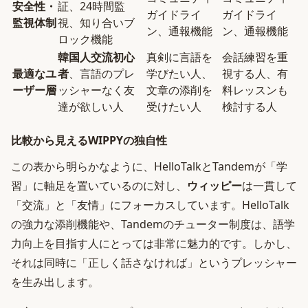
安全性・
証、24時間監
ガイドライ
ガイドライ
監視体制
視、知り合いブ
ン、通報機能
ン、通報機能
ロック機能
韓国人交流初心
真剣に言語を
会話練習を重
最適なユ
者
、言語のプレ
学びたい人、
視する人、有
ーザー層
ッシャーなく友
文章の添削を
料レッスンも
達が欲しい人
受けたい人
検討する人
比較から見えるWIPPYの独自性
この表から明らかなように、HelloTalkとTandemが「学
習」に軸足を置いているのに対し、
ウィッピー
は一貫して
「交流」と「友情」にフォーカスしています。HelloTalk
の強力な添削機能や、Tandemのチューター制度は、語学
力向上を目指す人にとっては非常に魅力的です。しかし、
それは同時に「正しく話さなければ」というプレッシャー
を生み出します。