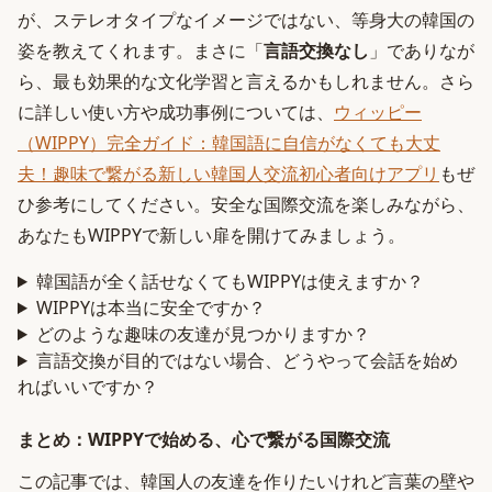
が、ステレオタイプなイメージではない、等身大の韓国の
姿を教えてくれます。まさに「
言語交換なし
」でありなが
ら、最も効果的な文化学習と言えるかもしれません。さら
に詳しい使い方や成功事例については、
ウィッピー
（WIPPY）完全ガイド：韓国語に自信がなくても大丈
夫！趣味で繋がる新しい韓国人交流初心者向けアプリ
もぜ
ひ参考にしてください。安全な国際交流を楽しみながら、
あなたもWIPPYで新しい扉を開けてみましょう。
韓国語が全く話せなくてもWIPPYは使えますか？
WIPPYは本当に安全ですか？
どのような趣味の友達が見つかりますか？
言語交換が目的ではない場合、どうやって会話を始め
ればいいですか？
まとめ：WIPPYで始める、心で繋がる国際交流
この記事では、韓国人の友達を作りたいけれど言葉の壁や