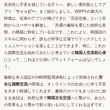
安全性に不安を感じている方々へ、新しい選択肢としてア
プリ「
ウィッピー
」をご紹介しました。WIPPYの最大の
特徴は、従来のアプリが掲げてきた「言語交換」という目
的からユーザーを解放し、「共通の趣味を通じた純粋な友
情」の構築に特化している点です。これにより、韓国語の
スキルに関わらず、誰もが対等な立場でリラックスしたコ
ミュニケーションを楽しむことができます。特に、これか
ら国際交流を始めてみたいと考えている
韓国人交流初心者
にとって、これほど心強いプラットフォームはないでしょ
う。
厳格な本人認証や24時間監視体制によって担保された
安
全な国際交流
の環境は、オンラインでの出会いに伴う不安
を大きく軽減してくれます。趣味のカードをきっかけに始
まる会話は、自然な形で
韓国文化交流
へと繋がり、あなた
の世界をより豊かで彩り深いものにしてくれるはずです。