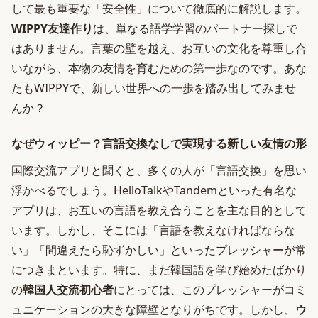
して最も重要な「安全性」について徹底的に解説します。
WIPPY友達作り
は、単なる語学学習のパートナー探しで
はありません。言葉の壁を越え、お互いの文化を尊重し合
いながら、本物の友情を育むための第一歩なのです。あな
たもWIPPYで、新しい世界への一歩を踏み出してみませ
んか？
なぜウィッピー？言語交換なしで実現する新しい友情の形
国際交流アプリと聞くと、多くの人が「言語交換」を思い
浮かべるでしょう。HelloTalkやTandemといった有名な
アプリは、お互いの言語を教え合うことを主な目的として
います。しかし、そこには「言語を教えなければならな
い」「間違えたら恥ずかしい」といったプレッシャーが常
につきまといます。特に、まだ韓国語を学び始めたばかり
の
韓国人交流初心者
にとっては、このプレッシャーがコミ
ュニケーションの大きな障壁となりがちです。しかし、
ウ