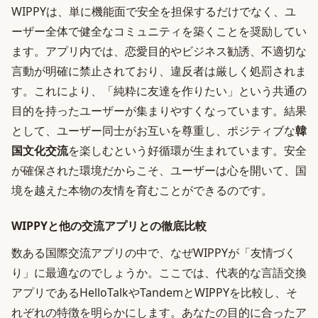
WIPPYは、単に機能面で安全を担保するだけでなく、ユ
ーザー全体で健全なコミュニティを築くことを奨励してい
ます。アプリ内では、恋愛目的やビジネス勧誘、不適切な
言動が明確に禁止されており、違反者は厳しく処罰されま
す。これにより、「純粋に友達を作りたい」という共通の
目的を持ったユーザーが集まりやすくなっています。結果
として、ユーザー同士がお互いを尊重し、ポジティブな
韓
国文化交流
を楽しむという好循環が生まれています。安全
が確保された環境だからこそ、ユーザーは心を開いて、国
境を越えた本物の友情を育むことができるのです。
WIPPYと他の交流アプリとの徹底比較
数ある国際交流アプリの中で、なぜWIPPYが「友情づく
り」に最適なのでしょうか。ここでは、代表的な言語交換
アプリであるHelloTalkやTandemとWIPPYを比較し、そ
れぞれの特徴を明らかにします。あなたの目的に合ったア