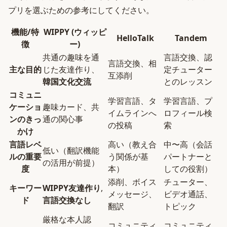
プリを選ぶための参考にしてください。
機能/特
WIPPY (ウィッピ
HelloTalk
Tandem
徴
ー)
共通の趣味を通
言語交換、認
言語交換、相
主な目的
じた友達作り、
定チューター
互添削
韓国文化交流
とのレッスン
コミュニ
学習言語、タ
学習言語、プ
ケーショ
趣味カード、共
イムラインへ
ロフィール検
ンのきっ
通の関心事
の投稿
索
かけ
言語レベ
高い（教え合
中〜高（会話
低い（翻訳機能
ルの重要
う関係が基
パートナーと
の活用が前提）
度
本）
しての役割）
添削、ボイス
チューター、
キーワー
WIPPY友達作り
,
メッセージ、
ビデオ通話、
ド
言語交換なし
翻訳
トピック
厳格な本人認
コミュニティ
コミュニティ