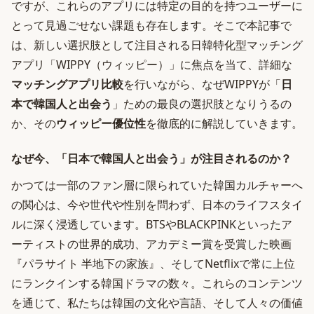
ですが、これらのアプリには特定の目的を持つユーザーに
とって見過ごせない課題も存在します。そこで本記事で
は、新しい選択肢として注目される日韓特化型マッチング
アプリ「WIPPY（ウィッピー）」に焦点を当て、詳細な
マッチングアプリ比較
を行いながら、なぜWIPPYが「
日
本で韓国人と出会う
」ための最良の選択肢となりうるの
か、その
ウィッピー優位性
を徹底的に解説していきます。
なぜ今、「日本で韓国人と出会う」が注目されるのか？
かつては一部のファン層に限られていた韓国カルチャーへ
の関心は、今や世代や性別を問わず、日本のライフスタイ
ルに深く浸透しています。BTSやBLACKPINKといったア
ーティストの世界的成功、アカデミー賞を受賞した映画
『パラサイト 半地下の家族』、そしてNetflixで常に上位
にランクインする韓国ドラマの数々。これらのコンテンツ
を通じて、私たちは韓国の文化や言語、そして人々の価値