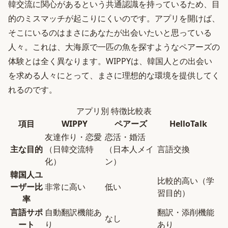
韓交流に関心があるという共通認識を持っているため、目
的のミスマッチが起こりにくいのです。アプリを開けば、
そこにいるのはまさにあなたが出会いたいと思っている
人々。これは、大海原で一匹の魚を探すようなペアーズの
体験とは全く異なります。WIPPYは、韓国人との出会い
を求める人々にとって、まさに理想的な環境を提供してく
れるのです。
アプリ別 特徴比較表
項目
WIPPY
ペアーズ
HelloTalk
友達作り・恋愛
恋活・婚活
主な目的
（日韓交流特
（日本人メイ
言語交換
化）
ン）
韓国人ユ
比較的高い（学
ーザー比
非常に高い
低い
習目的）
率
言語サポ
自動翻訳機能あ
翻訳・添削機能
なし
ート
り
あり