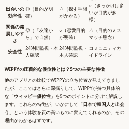
○（きっかけは多
出会いの
◎（目的が明
△（探す手間
いが目的が多
効率性
確）
がかかる）
様）
関係の発
◎（「友達か
○（恋愛目的
△（目的のミス
展しやす
ら」で自然）
が明確）
マッチ懸念）
さ
24時間監視・本
24時間監視・
コミュニティガ
安全性
人確認
本人確認
イドライン
WIPPYの圧倒的な優位性とは？5つの主要な特徴
他のアプリとの比較でWIPPYの立ち位置が見えてきまし
たが、ここではさらに深掘りして、WIPPYが持つ具体的
な「
ウィッピー優位性
」を5つのポイントに分けて解説し
ます。これらの特徴が、いかにして「
日本で韓国人と出会
う
」という体験を質の高いものに変えてくれるのか、その
理由がわかるはずです。