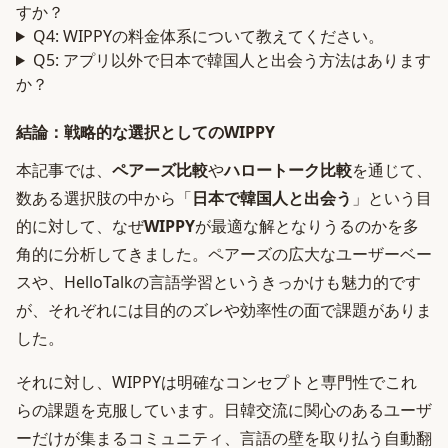
すか？
Q4: WIPPYの料金体系について教えてください。
Q5: アプリ以外で日本で韓国人と出会う方法はあります
か？
結論：戦略的な選択としてのWIPPY
本記事では、
ペアーズ比較
や
ハロートーク比較
を通じて、
数ある選択肢の中から「
日本で韓国人と出会う
」という目
的に対して、なぜ
WIPPY
が最適な解となりうるのかを多
角的に分析してきました。ペアーズの広大なユーザーベー
スや、HelloTalkの言語学習というきっかけも魅力的です
が、それぞれには目的のズレや効率性の面で課題がありま
した。
それに対し、WIPPYは明確なコンセプトと専門性でこれ
らの課題を克服しています。日韓交流に関心のあるユーザ
ーだけが集まるコミュニティ、言語の壁を取り払う自動翻