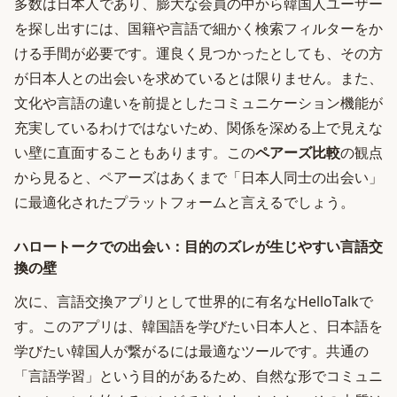
多数は日本人であり、膨大な会員の中から韓国人ユーザー
を探し出すには、国籍や言語で細かく検索フィルターをか
ける手間が必要です。運良く見つかったとしても、その方
が日本人との出会いを求めているとは限りません。また、
文化や言語の違いを前提としたコミュニケーション機能が
充実しているわけではないため、関係を深める上で見えな
い壁に直面することもあります。この
ペアーズ比較
の観点
から見ると、ペアーズはあくまで「日本人同士の出会い」
に最適化されたプラットフォームと言えるでしょう。
ハロートークでの出会い：目的のズレが生じやすい言語交
換の壁
次に、言語交換アプリとして世界的に有名なHelloTalkで
す。このアプリは、韓国語を学びたい日本人と、日本語を
学びたい韓国人が繋がるには最適なツールです。共通の
「言語学習」という目的があるため、自然な形でコミュニ